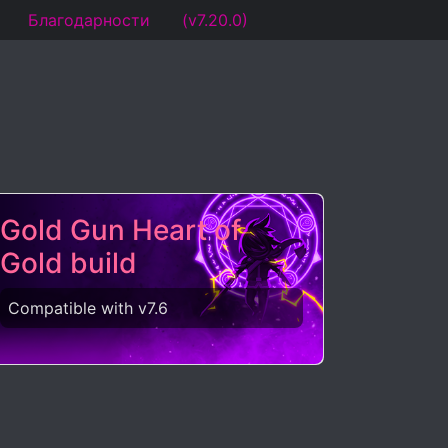
Благодарности
(v7.20.0)
Gold Gun Heart of
Gold build
Compatible with v7.6