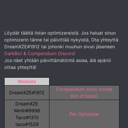
Löydät täältä listan optimizereistä. Jos haluat sinun
optimizerin tänne tai päivittää nykyistä, Ota yhteyttä
DreamXZE#1912 tai johonki muuhun sivun jäseneen
DarkBot & Compendium Discord
Jos näet yhtään päivittämätöntä asiaa, älä epäröi
ottaa yhteyttä!
Website
Compendium tools corner
DreamXZE#1912
(lot of tools)
DreamXZE
Mmlh#9998
Pet Optimizer
Taco#1313
taco#1529