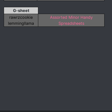
G-sheet
rawrzcookie
Assorted Minor Handy
lemmingllama
Spreadsheets