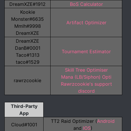
DreamXZE#1912
BoS Calculator
Kookie
Monster#6635
Artifact Optimizer
Mmlh#9998
DreamXZE
DreamXZE
DanB#0001
Tournament Estimator
Taco#1313
taco#1529
Skill Tree Optimiser
Mana (LB/Siphon) Opti
rawrzcookie
Rawrzcookie's support
discord
Third-Party
App
TT2 Raid Optimizer (
Android
Cloud#1001
and
IOS
)