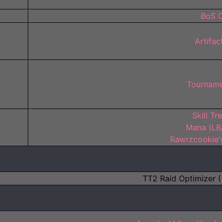
BoS C
Artifac
Tourname
Skill Tr
Mana (LB
Rawrzcookie'
TT2 Raid Optimizer (