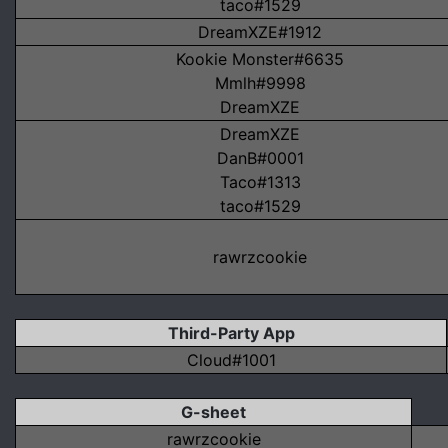
taco#1529
DreamXZE#1912
Kookie Monster#6635
Mmlh#9998
DreamXZE
DreamXZE
DanB#0001
Taco#1313
taco#1529
rawrzcookie
Third-Party App
Cloud#1001
G-sheet
rawrzcookie