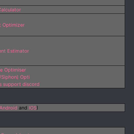
alculator
t Optimizer
nt Estimator
ee Optimiser
/Siphon) Opti
s support discord
Android
and
IOS
)