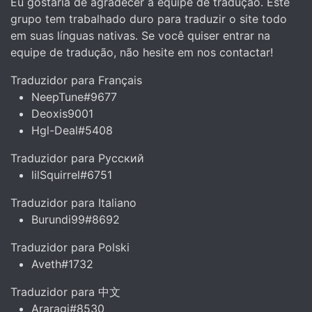
Eu gostaria de agradecer à equipe de tradução. Este
grupo tem trabalhado duro para traduzir o site todo
em suas línguas nativas. Se você quiser entrar na
equipe de tradução, não hesite em nos contactar!
Traduzidor para Français
NeepTune#9677
Deoxis9001
Hgl-Deal#5408
Traduzidor para Русский
lilSquirrel#6751
Traduzidor para Italiano
Burundi99#8692
Traduzidor para Polski
Aveth#1732
Traduzidor para 中文
Araragi#8530