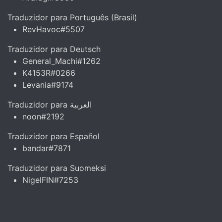
Traduzidor para Português (Brasil)
RevHavoc#5507
Traduzidor para Deutsch
General_Machi#1262
K4153R#0266
Levania#9174
Traduzidor para العربية
noon#2192
Traduzidor para Español
bandar#7871
Traduzidor para Suomeksi
NigelFIN#7253